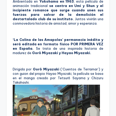
Ambientada en 
Yokohama en 1963
, esta película de 
animación tradicional 
se centra en Umi y Shun y el 
incipiente romance que surge cuando unen sus 
fuerzas para salvar de la demolición el 
destartalado club de su instituto.
 Juntos vivirán una 
conmovedora historia de amistad, amor y esperanza.      
‘La Colina de las Amapolas’ permanecía inédita y 
será editada en formato físico
POR PRIMERA VEZ
en España. 
Se trata de una inspirada historia de 
madurez de 
Gorō Miyazaki y Hayao Miyazaki.
Dirigida por
 Gorō Miyazaki
 (‘Cuentos de Terramar’) y 
con guion del propio Hayao Miyazaki, la película se basa 
en el manga creado por Tetsurō Sayama y Chizuru 
Takahashi.