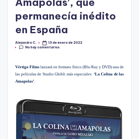
R
Amapolas’, que
A
permanecía inédito
en España
Alejandro C.
13 de enero de 2022
Publicado
No hay comentarios
por
Vértigo Films
 lanzará en formato físico (Blu-Ray y DVD) una de 
las películas de Studio Ghibli
más especiales: 
‘La Colina de las 
Amapolas’
.