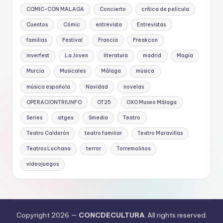
COMIC-CON MALAGA
Concierto
crítica de película
Cuentos
Cómic
entrevista
Entrevistas
familias
Festival
Francia
Freakcon
inverfest
La Joven
literatura
madrid
Magia
Murcia
Musicales
Málaga
música
música española
Navidad
novelas
OPERACIONTRIUNFO
OT25
OXO Museo Málaga
Series
sitges
Smedia
Teatro
Teatro Calderón
teatro familiar
Teatro Maravillas
Teatros Luchana
terror
Torremolinos
videojuegos
Copyright 2026 —
CONCDECULTURA
. All rights reserved.