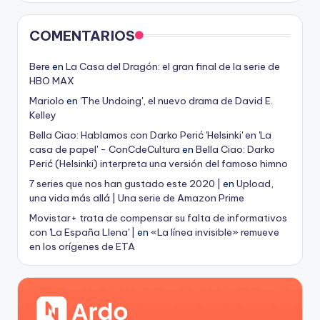
COMENTARIOS
Bere
en
La Casa del Dragón: el gran final de la serie de
HBO MAX
Mariolo
en
'The Undoing', el nuevo drama de David E.
Kelley
Bella Ciao: Hablamos con Darko Perić 'Helsinki' en 'La
casa de papel' - ConCdeCultura
en
Bella Ciao: Darko
Perić (Helsinki) interpreta una versión del famoso himno
7 series que nos han gustado este 2020 |
en
Upload,
una vida más allá | Una serie de Amazon Prime
Movistar+ trata de compensar su falta de informativos
con 'La España Llena' |
en
«La línea invisible» remueve
en los orígenes de ETA