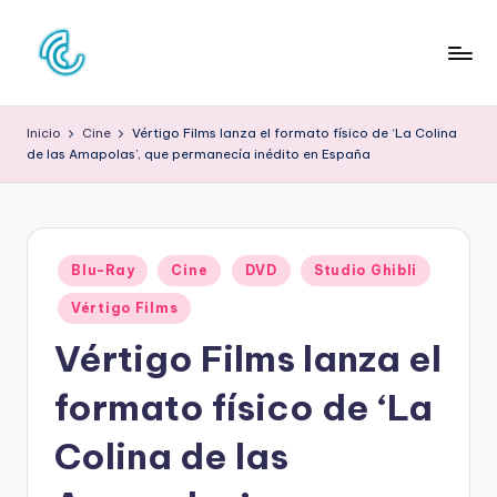
Saltar
al
C
La
contenido
web
O
Inicio
Cine
Vértigo Films lanza el formato físico de ‘La Colina
de
de las Amapolas’, que permanecía inédito en España
N
la
cultura
C
pop
D
Publicado
E
Blu-Ray
Cine
DVD
Studio Ghibli
en
C
Vértigo Films
U
Vértigo Films lanza el
L
formato físico de ‘La
T
Colina de las
U