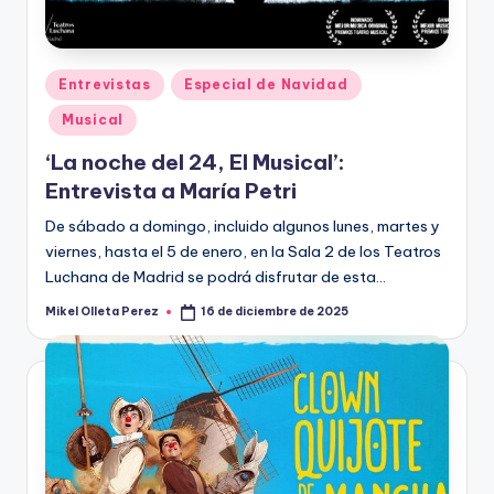
R
A
Publicado
Entrevistas
Especial de Navidad
en
Musical
‘La noche del 24, El Musical’:
Entrevista a María Petri
De sábado a domingo, incluido algunos lunes, martes y
viernes, hasta el 5 de enero, en la Sala 2 de los Teatros
Luchana de Madrid se podrá disfrutar de esta…
Mikel Olleta Perez
16 de diciembre de 2025
Publicado
por