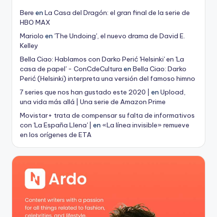
Bere
en
La Casa del Dragón: el gran final de la serie de
HBO MAX
Mariolo
en
'The Undoing', el nuevo drama de David E.
Kelley
Bella Ciao: Hablamos con Darko Perić 'Helsinki' en 'La
casa de papel' - ConCdeCultura
en
Bella Ciao: Darko
Perić (Helsinki) interpreta una versión del famoso himno
7 series que nos han gustado este 2020 |
en
Upload,
una vida más allá | Una serie de Amazon Prime
Movistar+ trata de compensar su falta de informativos
con 'La España Llena' |
en
«La línea invisible» remueve
en los orígenes de ETA