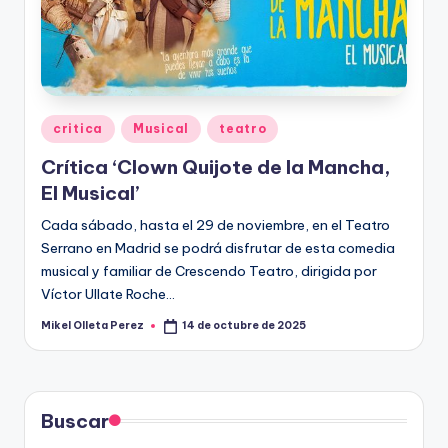
Publicado
critica
Musical
teatro
en
Crítica ‘Clown Quijote de la Mancha,
El Musical’
Cada sábado, hasta el 29 de noviembre, en el Teatro
Serrano en Madrid se podrá disfrutar de esta comedia
musical y familiar de Crescendo Teatro, dirigida por
Víctor Ullate Roche…
Mikel Olleta Perez
14 de octubre de 2025
Publicado
por
Buscar