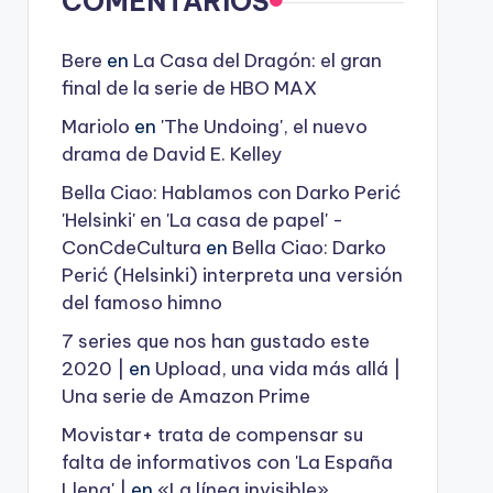
COMENTARIOS
Bere
en
La Casa del Dragón: el gran
final de la serie de HBO MAX
Mariolo
en
'The Undoing', el nuevo
drama de David E. Kelley
Bella Ciao: Hablamos con Darko Perić
'Helsinki' en 'La casa de papel' -
ConCdeCultura
en
Bella Ciao: Darko
Perić (Helsinki) interpreta una versión
del famoso himno
7 series que nos han gustado este
2020 |
en
Upload, una vida más allá |
Una serie de Amazon Prime
Movistar+ trata de compensar su
falta de informativos con 'La España
Llena' |
en
«La línea invisible»