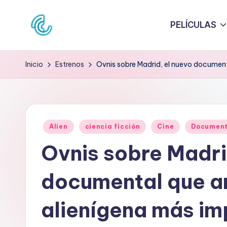
PELÍCULAS
Saltar
al
C
La
contenido
web
O
Inicio
Estrenos
Ovnis sobre Madrid, el nuevo document
de
N
la
cultura
C
pop
Publicado
D
Alien
ciencia ficción
Cine
Document
en
Ovnis sobre Madri
E
C
documental que an
U
alienígena más im
L