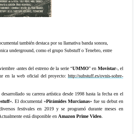
documental también destaca por su llamativa
banda sonora,
rónica underground, como el grupo Substuff o Tenebro, entre
embre -antes del estreno de la serie “
UMMO
” en
Movistar
-, el
ar en la web oficial del proyecto:
http://substuff.es/ovnis-
sobre-
a desarrollado su carrera artística desde 1998 hasta la fecha en el
stuff
«. El documental «
Pirámides Murcianas
» fue su debut en
 diversos festivales en 2019 y se programó durante meses en
Actualmente está disponible en
Amazon Prime Video
.