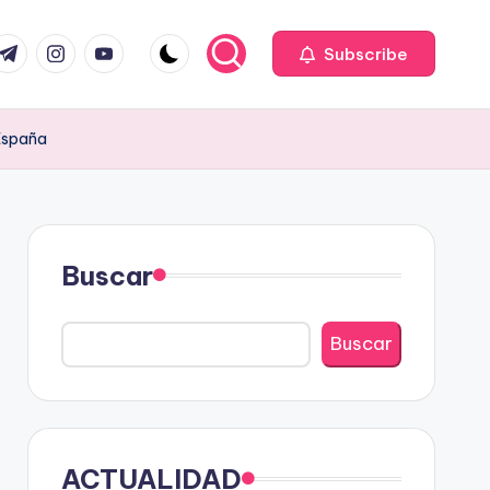
com
r.com
.me
instagram.com
youtube.com
Subscribe
 España
Buscar
Buscar
ACTUALIDAD