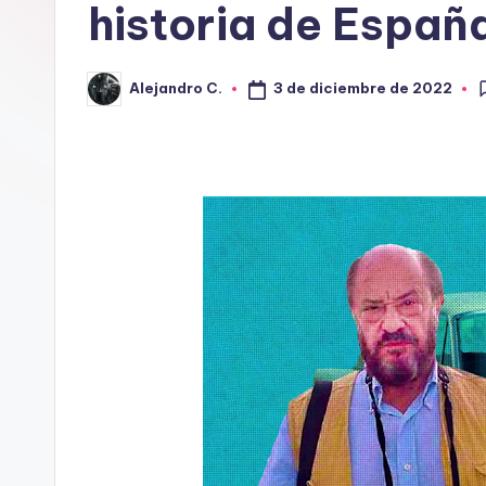
historia de Españ
T
U
3 de diciembre de 2022
Alejandro C.
Publicado
R
por
A