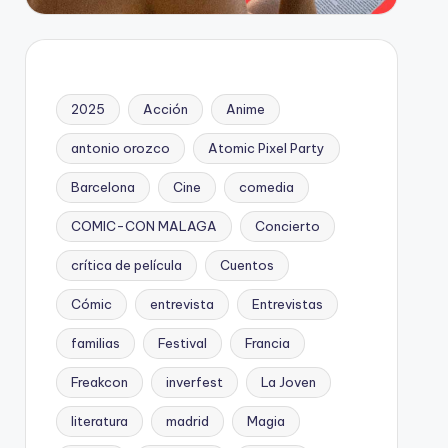
2025
Acción
Anime
antonio orozco
Atomic Pixel Party
Barcelona
Cine
comedia
COMIC-CON MALAGA
Concierto
crítica de película
Cuentos
Cómic
entrevista
Entrevistas
familias
Festival
Francia
Freakcon
inverfest
La Joven
literatura
madrid
Magia