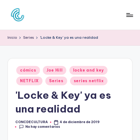
Saltar
al
C
La
contenido
web
O
Inicio
Series
'Locke & Key' ya es una realidad
de
N
la
cultura
C
pop
D
Publicado
cómics
Joe Hill
locke and key
en
E
NETFLIX
Series
series netflix
C
'Locke & Key' ya es
U
una realidad
L
T
CONCDECULTURA
4 de diciembre de 2019
Publicado
No hay comentarios
por
U