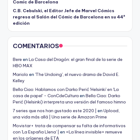
Comic de Barcelona
C.B. Cebulski, el Editor Jefe de Marvel Cómics
regresa al Salón del Cómic de Barcelona en su 44ª
edición
COMENTARIOS
Bere
en
La Casa del Dragón: el gran final de la serie de
HBO MAX
Mariolo
en
'The Undoing', el nuevo drama de David E.
Kelley
Bella Ciao: Hablamos con Darko Perić 'Helsinki' en 'La
casa de papel' - ConCdeCultura
en
Bella Ciao: Darko
Perić (Helsinki) interpreta una versión del famoso himno
7 series que nos han gustado este 2020 |
en
Upload,
una vida más allá | Una serie de Amazon Prime
Movistar+ trata de compensar su falta de informativos
con 'La España Llena' |
en
«La línea invisible» remueve
en los orígenes de ETA