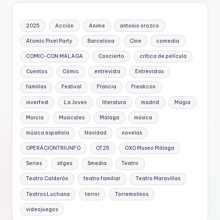
2025
Acción
Anime
antonio orozco
Atomic Pixel Party
Barcelona
Cine
comedia
COMIC-CON MALAGA
Concierto
crítica de película
Cuentos
Cómic
entrevista
Entrevistas
familias
Festival
Francia
Freakcon
inverfest
La Joven
literatura
madrid
Magia
Murcia
Musicales
Málaga
música
música española
Navidad
novelas
OPERACIONTRIUNFO
OT25
OXO Museo Málaga
Series
sitges
Smedia
Teatro
Teatro Calderón
teatro familiar
Teatro Maravillas
Teatros Luchana
terror
Torremolinos
videojuegos