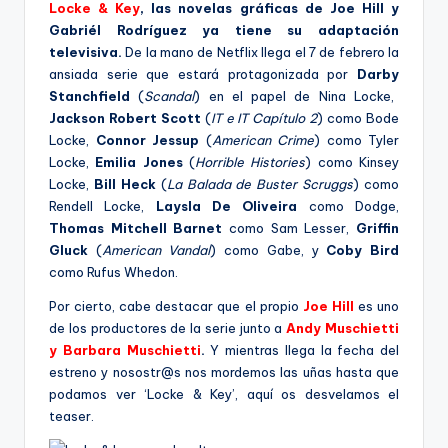
R
Locke & Key
, las novelas gráficas de Joe Hill y
A
Gabriél Rodríguez ya tiene su adaptación
televisiva.
De la mano de Netflix llega el 7 de febrero la
ansiada serie que estará protagonizada por
Darby
Stanchfield
(
Scandal
) en el papel de Nina Locke,
Jackson Robert Scott
(
IT e IT Capítulo 2
) como Bode
Locke,
Connor
Jessup
(
American
Crime
) como Tyler
Locke,
Emilia Jones
(
Horrible Histories
) como
Kinsey
Locke,
Bill
Heck
(
La Balada de
Buster
Scruggs
) como
Rendell
Locke,
Laysla
De Oliveira
como Dodge,
Thomas Mitchell
Barnet
como Sam
Lesser
,
Griffin
Gluck
(
American
Vandal
) como Gabe, y
Coby
Bird
como
Rufus
Whedon
.
Por cierto, cabe destacar que el propio
Joe Hill
es uno
de los productores de la serie junto a
Andy
Muschietti
y
Barbara
Muschietti
.
Y mientras llega la fecha del
estreno y nosostr@s nos mordemos las uñas hasta que
podamos ver ‘Locke & Key’, aquí os desvelamos el
teaser.