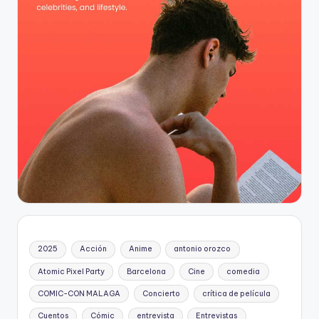
2025
Acción
Anime
antonio orozco
Atomic Pixel Party
Barcelona
Cine
comedia
COMIC-CON MALAGA
Concierto
crítica de película
Cuentos
Cómic
entrevista
Entrevistas