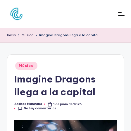
Saltar
al
C
La
contenido
web
O
Inicio
Música
Imagine Dragons llega a la capital
de
N
la
cultura
C
pop
D
Publicado
Música
en
E
Imagine Dragons
C
llega a la capital
U
L
Andrea Manzano
1 de junio de 2025
Publicado
No hay comentarios
por
T
U