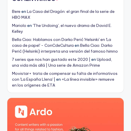
Bere
en
La Casa del Dragón: el gran final de la serie de
HBO MAX
Mariolo
en
'The Undoing', el nuevo drama de David E.
Kelley
Bella Ciao: Hablamos con Darko Perić 'Helsinki' en 'La
casa de papel' - ConCdeCultura
en
Bella Ciao: Darko
Perić (Helsinki) interpreta una versión del famoso himno
7 series que nos han gustado este 2020 |
en
Upload,
una vida más allá | Una serie de Amazon Prime
Movistar+ trata de compensar su falta de informativos
con 'La España Llena' |
en
«La línea invisible» remueve
en los orígenes de ETA