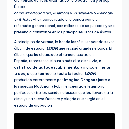
elementos del rock alternativo, la electrónica y el pop.
Éxitos
como
«Radioactive»
,
«Demons»
,
«Believer»
o
«Whatev
er It Takes»
han consolidado a la banda como un
referente generacional, con millones de seguidores y una
presencia constante en las principales listas de éxitos.
A principios de verano, la banda lanzó su esperado sexto
álbum de estudio,
LOOM
que recibió grandes elogios. El
álbum, que ha alcanzado el número cuatro en
España, representa el punto más alto de su
viaje
artístico de autodescubrimiento
y marca el
mejor
trabajo
que han hecho hasta la fecha.
LOOM
,
producido enteramente por
Imagine Dragons
junto a
los suecos Mattman y Robin, encuentra el equilibrio
perfecto entre los sonidos clásicos que los llevaron a la
cima y una nueva frescura y alegría que surgió en el
estudio de grabación.