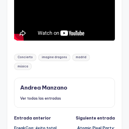
Etiquetas:
Concierto
imagine dragons
madrid
música
Andrea Manzano
Ver todas las entradas
Navegación
Entrada anterior
Siguiente entrada
FreakCon: éxito total
Atomic Pixel Party: