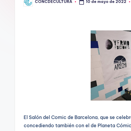
10 de mayo de 2022
CONCDECULTURA
Publicado
T
por
U
R
A
El Salón del Comic de Barcelona, que se celebró
concediendo también con el de Planeta Cómic, 