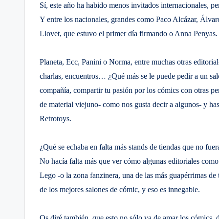
Sí, este año ha habido menos invitados internacionales, p
Y entre los nacionales, grandes como Paco Alcázar, Álvaro
Llovet, que estuvo el primer día firmando o Anna Penyas.
Planeta, Ecc, Panini o Norma, entre muchas otras editorial
charlas, encuentros… ¿Qué más se le puede pedir a un saló
compañía, compartir tu pasión por los cómics con otras per
de material viejuno- como nos gusta decir a algunos- y has
Retrotoys.
¿Qué se echaba en falta más stands de tiendas que no fue
No hacía falta más que ver cómo algunas editoriales como
Lego -o la zona fanzinera, una de las más guapérrimas de 
de los mejores salones de cómic, y eso es innegable.
Os diré también, que esto no sólo va de amar los cómics, de