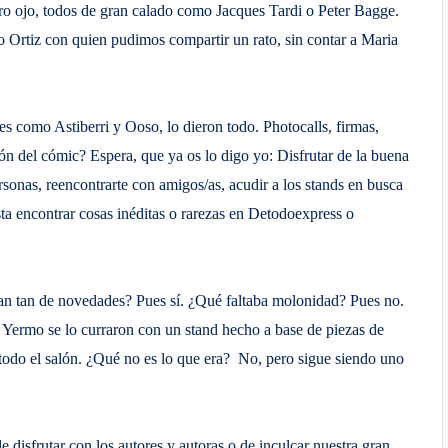
ero ojo, todos de gran calado como Jacques Tardi o Peter Bagge.
 Ortiz con quien pudimos compartir un rato, sin contar a Maria
es como Astiberri y Ooso, lo dieron todo. Photocalls, firmas,
n del cómic? Espera, que ya os lo digo yo: Disfrutar de la buena
sonas, reencontrarte con amigos/as, acudir a los stands en busca
ta encontrar cosas inéditas o rarezas en Detodoexpress o
ran tan de novedades? Pues sí. ¿Qué faltaba molonidad? Pues no.
 Yermo se lo curraron con un stand hecho a base de piezas de
todo el salón. ¿Qué no es lo que era? No, pero sigue siendo uno
 disfrutar con los autores y autoras o de inculcar nuestra gran