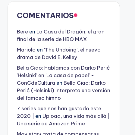
COMENTARIOS
Bere
en
La Casa del Dragón: el gran
final de la serie de HBO MAX
Mariolo
en
'The Undoing', el nuevo
drama de David E. Kelley
Bella Ciao: Hablamos con Darko Perić
'Helsinki' en 'La casa de papel' -
ConCdeCultura
en
Bella Ciao: Darko
Perić (Helsinki) interpreta una versión
del famoso himno
7 series que nos han gustado este
2020 |
en
Upload, una vida más allá |
Una serie de Amazon Prime
Movistar+ trata de compensar su