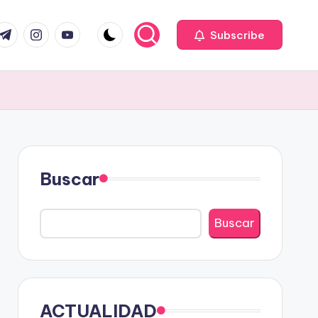
com
r.com
.me
instagram.com
youtube.com
Subscribe
Buscar
Buscar
ACTUALIDAD