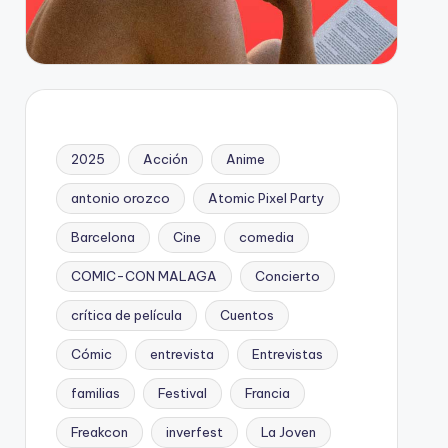
2025
Acción
Anime
antonio orozco
Atomic Pixel Party
Barcelona
Cine
comedia
COMIC-CON MALAGA
Concierto
crítica de película
Cuentos
Cómic
entrevista
Entrevistas
familias
Festival
Francia
Freakcon
inverfest
La Joven