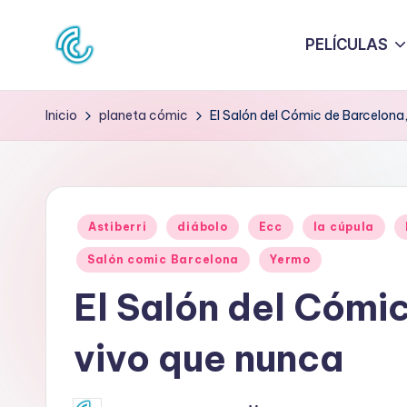
PELÍCULAS
Saltar
al
C
La
contenido
web
O
Inicio
planeta cómic
El Salón del Cómic de Barcelona
de
N
la
cultura
C
pop
Publicado
D
Astiberri
diábolo
Ecc
la cúpula
en
Salón comic Barcelona
Yermo
E
El Salón del Cómi
C
U
vivo que nunca
L