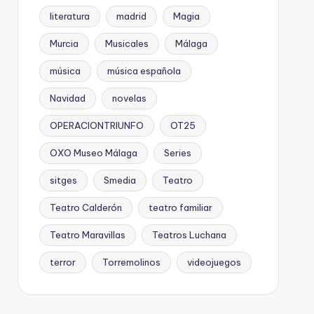
literatura
madrid
Magia
Murcia
Musicales
Málaga
música
música española
Navidad
novelas
OPERACIONTRIUNFO
OT25
OXO Museo Málaga
Series
sitges
Smedia
Teatro
Teatro Calderón
teatro familiar
Teatro Maravillas
Teatros Luchana
terror
Torremolinos
videojuegos