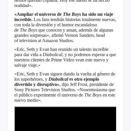
hemos querido copiarla. Hoy ese sueño se ha hecho
realidad».
«Ampliar el universo de
The
Boys
ha sido un viaje
increíble.
Los fans tendrán historias totalmente nuevas,
con toda la diversión y el humor escandaloso
de
The Boys
que conocen y aman, además de algunas
grandes sorpresas», afirmó Vernon Sanders, head
of television at Amazon Studios.
«Eric, Seth y Evan han reunido un talento increíble
para dar vida a
Diabolical
, y no podemos esperar a que
nuestros clientes de Prime Video vean este nuevo y
salvaje viaje.»
«Eric, Seth y Evan siguen dando la vuelta al género de
los superhéroes, y
Diabolical
es otro ejemplo
divertido y disruptivo»
, dijo Jeff Frost, presidente de
Sony Pictures Television Studios. «Nosentusiasma que
el público experimente el universo de
The
Boy
s
en este
nuevo medio».