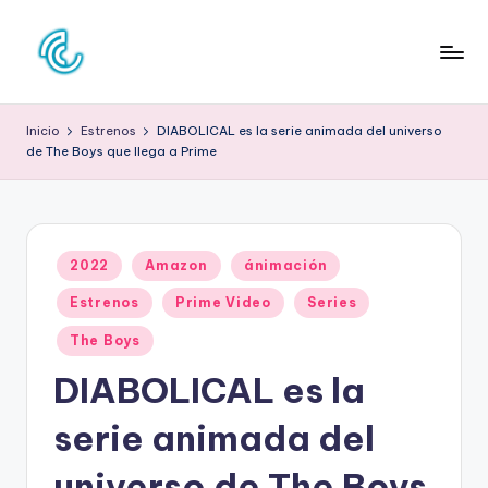
Saltar
al
C
La
contenido
web
O
Inicio
Estrenos
DIABOLICAL es la serie animada del universo
de
de The Boys que llega a Prime
N
la
cultura
C
pop
D
Publicado
E
2022
Amazon
ánimación
en
C
Estrenos
Prime Video
Series
U
The Boys
L
DIABOLICAL es la
T
serie animada del
U
universo de The Boys