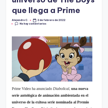
R
A
que llega a Prime
Alejandro C.
2 de febrero de 2022
Publicado
No hay comentarios
por
Prime Video ha anunciado
Diabolical
,
una nueva
serie antológica de animación ambientada en el
universo de la exitosa serie nominada al Premio