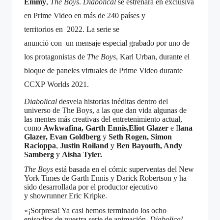
Emmy
,
The
Boys
.
Diabolical
se estrenará en exclusiva
en Prime Video en más de 240 países y
territorios
en
20
22
. La serie se
anunció con un mensaje especial grabado por uno de
los protagonistas de
The
Boys
, Karl Urban, durante el
bloque de paneles virtuales de Prime Video durante
CCXP Worlds 2021.
Diabolical
desvela historias inéditas dentro del
universo de The Boys, a las que dan vida algunas de
las mentes más creativas del entretenimiento actual,
como
Awkwafina, Garth Ennis,Eliot Glazer
e I
lana
Glazer, Evan Goldberg
y
Seth Rogen, Simon
Racioppa
,
Justin Roiland
y
Ben Bayouth, Andy
Samberg
y
Aisha Tyler.
The
Boys
está basada en el cómic superventas del New
York Times de Garth Ennis y Darick Robertson y ha
sido desarrollada por el productor ejecutivo
y showrunner Eric Kripke.
«¡Sorpresa! Ya casi hemos terminado los ocho
episodios de nuestra serie de animación,
Diabolical
.