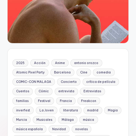
2025
Acción
Anime
antonio orozco
Atomic Pixel Party
Barcelona
Cine
comedia
COMIC-CON MALAGA
Concierto
crítica de película
Cuentos
Cómic
entrevista
Entrevistas
familias
Festival
Francia
Freakcon
inverfest
La Joven
literatura
madrid
Magia
Murcia
Musicales
Málaga
música
música española
Navidad
novelas