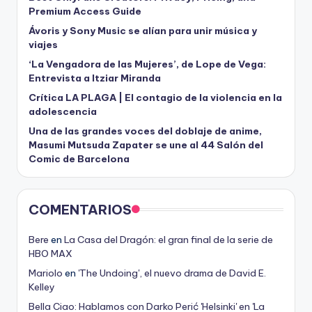
Premium Access Guide
Ávoris y Sony Music se alían para unir música y
viajes
‘La Vengadora de las Mujeres’, de Lope de Vega:
Entrevista a Itziar Miranda
Crítica LA PLAGA | El contagio de la violencia en la
adolescencia
Una de las grandes voces del doblaje de anime,
Masumi Mutsuda Zapater se une al 44 Salón del
Comic de Barcelona
COMENTARIOS
Bere
en
La Casa del Dragón: el gran final de la serie de
HBO MAX
Mariolo
en
'The Undoing', el nuevo drama de David E.
Kelley
Bella Ciao: Hablamos con Darko Perić 'Helsinki' en 'La