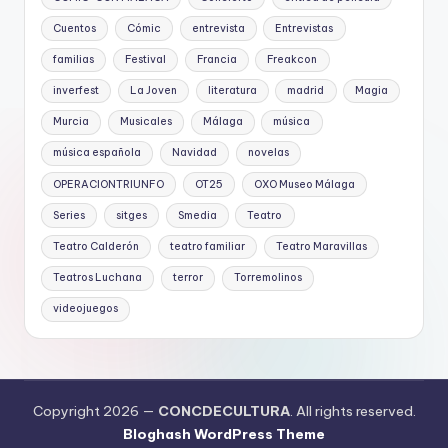
Cuentos
Cómic
entrevista
Entrevistas
familias
Festival
Francia
Freakcon
inverfest
La Joven
literatura
madrid
Magia
Murcia
Musicales
Málaga
música
música española
Navidad
novelas
OPERACIONTRIUNFO
OT25
OXO Museo Málaga
Series
sitges
Smedia
Teatro
Teatro Calderón
teatro familiar
Teatro Maravillas
Teatros Luchana
terror
Torremolinos
videojuegos
Copyright 2026 —
CONCDECULTURA
. All rights reserved.
Bloghash WordPress Theme