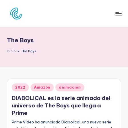
Saltar
al
C
La
contenido
web
O
de
The Boys
N
la
cultura
C
Inicio
The Boys
pop
D
E
C
Publicado
2022
Amazon
ánimación
U
en
DIABOLICAL es la serie animada del
L
universo de The Boys que llega a
T
Prime
U
Prime Video ha anunciado Diabolical, una nueva serie