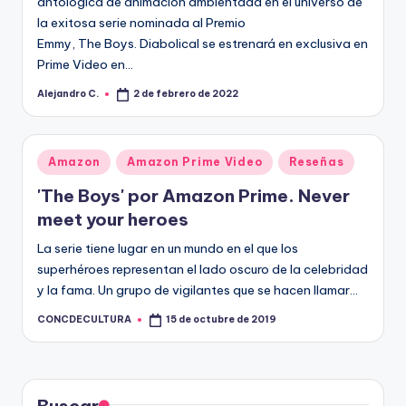
R
antológica de animación ambientada en el universo de
la exitosa serie nominada al Premio
A
Emmy, The Boys. Diabolical se estrenará en exclusiva en
Prime Video en…
Alejandro C.
2 de febrero de 2022
Publicado
por
Publicado
Amazon
Amazon Prime Video
Reseñas
en
'The Boys' por Amazon Prime. Never
meet your heroes
La serie tiene lugar en un mundo en el que los
superhéroes representan el lado oscuro de la celebridad
y la fama. Un grupo de vigilantes que se hacen llamar…
CONCDECULTURA
15 de octubre de 2019
Publicado
por
Buscar