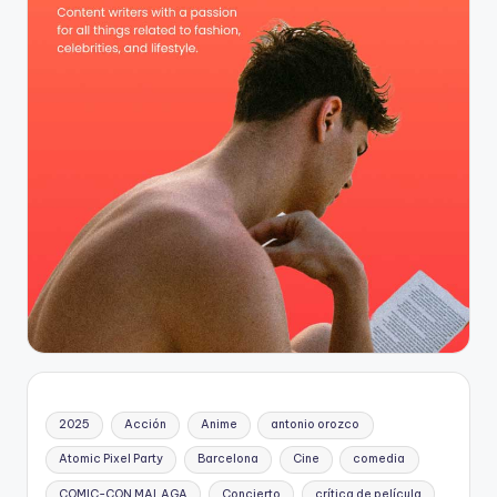
2025
Acción
Anime
antonio orozco
Atomic Pixel Party
Barcelona
Cine
comedia
COMIC-CON MALAGA
Concierto
crítica de película