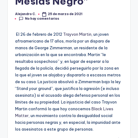
Mesías Negro”
R
A
Alejandro C.
25 de marzo de 2021
Publicado
No hay comentarios
por
El 26 de febrero de 2012
Trayvon Martin
, un joven
afroamericano de 17 años, moría por un disparo de
manos de George Zimmerman, un residente de la
urbanización en la que se encontraba. Martin “le
resultaba sospechoso” y, en lugar de esperar a la
llegada de la policía, decidió perseguirlo por la zona en
la que el joven se alojaba y dispararlo a escasos metros
de su casa. La justicia absolvió a Zimmerman bajo la ley
“Stand your ground”, que justifica la agresión (e incluso
asesinato) si el acusado alega defensa personal en los
límites de su propiedad. La injusticia del caso Trayvon
Martin conformó lo que hoy conocemos
Black Lives
Matter
, un movimiento contra la desigualdad social
hacia personas negras y, en especial, la impunidad ante
los asesinatos a este grupo de personas.