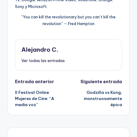
Sony y Microsoft.
“You can kill the revolutionary but you can’t kill the
revolution” – Fred Hampton
Alejandro C.
Ver todas las entradas
Navegación
Entrada anterior
Siguiente entrada
II Festival Online
Godzilla vs Kong,
de
Mujeres de Cine: “A
monstruosamente
media voz”
épica
entradas