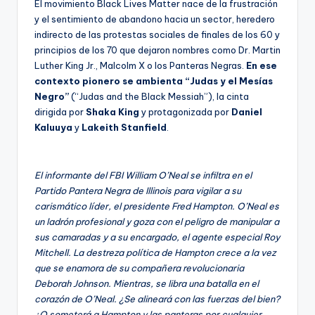
El movimiento Black Lives Matter nace de la frustración
y el sentimiento de abandono hacia un sector, heredero
indirecto de las protestas sociales de finales de los 60 y
principios de los 70 que dejaron nombres como Dr. Martin
Luther King Jr., Malcolm X o los Panteras Negras.
En ese
contexto pionero se ambienta “Judas y el Mesías
Negro”
(“Judas and the Black Messiah”), la cinta
dirigida por
Shaka King
y protagonizada por
Daniel
Kaluuya
y
Lakeith Stanfield
.
El informante del FBI William O’Neal se infiltra en el
Partido Pantera Negra de Illinois para vigilar a su
carismático líder, el presidente Fred Hampton. O’Neal es
un ladrón profesional y goza con el peligro de manipular a
sus camaradas y a su encargado, el agente especial Roy
Mitchell. La destreza política de Hampton crece a la vez
que se enamora de su compañera revolucionaria
Deborah Johnson. Mientras, se libra una batalla en el
corazón de O’Neal. ¿Se alineará con las fuerzas del bien?
¿O someterá a Hampton y las panteras por cualquier