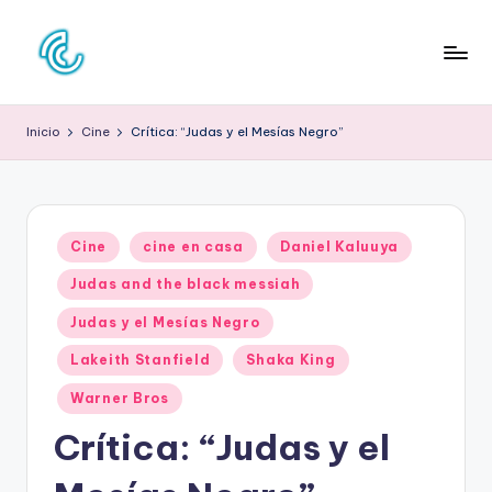
Saltar
al
C
La
contenido
web
O
Inicio
Cine
Crítica: “Judas y el Mesías Negro”
de
N
la
cultura
C
pop
D
Publicado
Cine
cine en casa
Daniel Kaluuya
en
E
Judas and the black messiah
C
Judas y el Mesías Negro
U
Lakeith Stanfield
Shaka King
L
Warner Bros
T
Crítica: “Judas y el
U