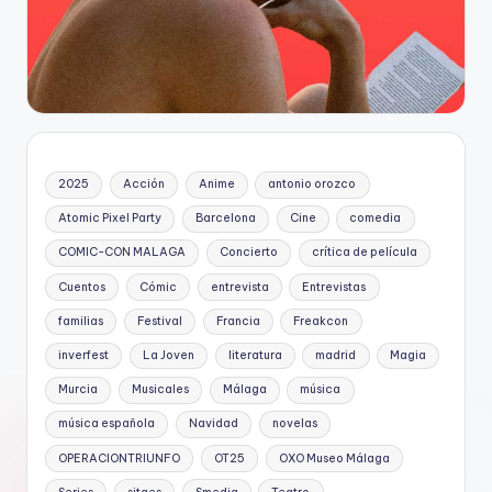
2025
Acción
Anime
antonio orozco
Atomic Pixel Party
Barcelona
Cine
comedia
COMIC-CON MALAGA
Concierto
crítica de película
Cuentos
Cómic
entrevista
Entrevistas
familias
Festival
Francia
Freakcon
inverfest
La Joven
literatura
madrid
Magia
Murcia
Musicales
Málaga
música
música española
Navidad
novelas
OPERACIONTRIUNFO
OT25
OXO Museo Málaga