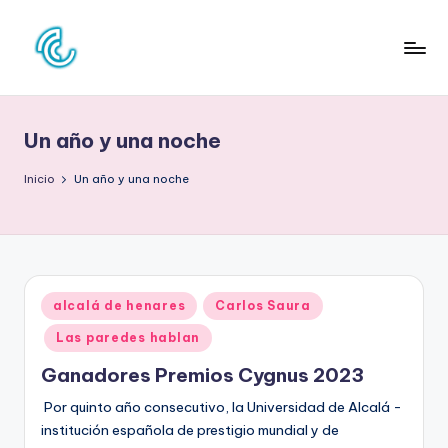
Saltar
al
C
La
contenido
web
O
de
Un año y una noche
N
la
cultura
C
Inicio
Un año y una noche
pop
D
E
C
Publicado
alcalá de henares
Carlos Saura
U
en
Las paredes hablan
L
Ganadores Premios Cygnus 2023
T
Por quinto año consecutivo, la Universidad de Alcalá -
U
institución española de prestigio mundial y de