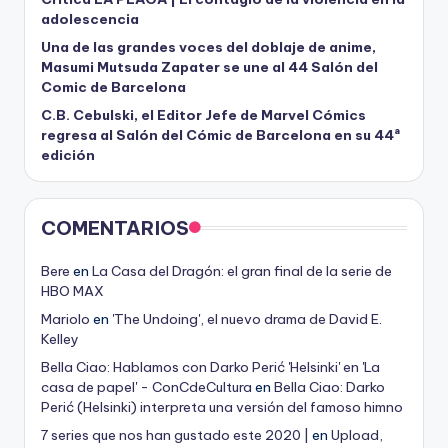
adolescencia
Una de las grandes voces del doblaje de anime,
Masumi Mutsuda Zapater se une al 44 Salón del
Comic de Barcelona
C.B. Cebulski, el Editor Jefe de Marvel Cómics
regresa al Salón del Cómic de Barcelona en su 44ª
edición
COMENTARIOS
Bere
en
La Casa del Dragón: el gran final de la serie de
HBO MAX
Mariolo
en
'The Undoing', el nuevo drama de David E.
Kelley
Bella Ciao: Hablamos con Darko Perić 'Helsinki' en 'La
casa de papel' - ConCdeCultura
en
Bella Ciao: Darko
Perić (Helsinki) interpreta una versión del famoso himno
7 series que nos han gustado este 2020 |
en
Upload,