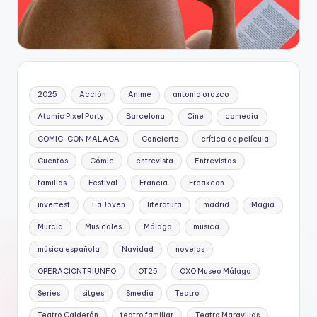
2025
Acción
Anime
antonio orozco
Atomic Pixel Party
Barcelona
Cine
comedia
COMIC-CON MALAGA
Concierto
crítica de película
Cuentos
Cómic
entrevista
Entrevistas
familias
Festival
Francia
Freakcon
inverfest
La Joven
literatura
madrid
Magia
Murcia
Musicales
Málaga
música
música española
Navidad
novelas
OPERACIONTRIUNFO
OT25
OXO Museo Málaga
Series
sitges
Smedia
Teatro
Teatro Calderón
teatro familiar
Teatro Maravillas