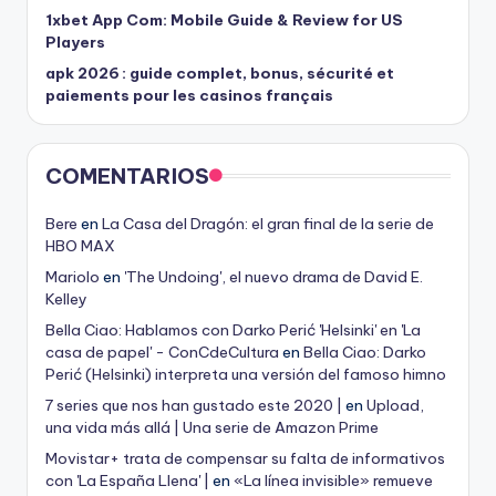
1xbet App Com: Mobile Guide & Review for US
Players
apk 2026 : guide complet, bonus, sécurité et
paiements pour les casinos français
COMENTARIOS
Bere
en
La Casa del Dragón: el gran final de la serie de
HBO MAX
Mariolo
en
'The Undoing', el nuevo drama de David E.
Kelley
Bella Ciao: Hablamos con Darko Perić 'Helsinki' en 'La
casa de papel' - ConCdeCultura
en
Bella Ciao: Darko
Perić (Helsinki) interpreta una versión del famoso himno
7 series que nos han gustado este 2020 |
en
Upload,
una vida más allá | Una serie de Amazon Prime
Movistar+ trata de compensar su falta de informativos
con 'La España Llena' |
en
«La línea invisible» remueve