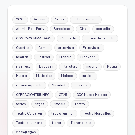
2025
Acción
Anime
antonio orozco
Atomic Pixel Party
Barcelona
Cine
comedia
COMIC-CON MALAGA
Concierto
crítica de película
Cuentos
Cómic
entrevista
Entrevistas
familias
Festival
Francia
Freakcon
inverfest
La Joven
literatura
madrid
Magia
Murcia
Musicales
Málaga
música
música española
Navidad
novelas
OPERACIONTRIUNFO
OT25
OXO Museo Málaga
Series
sitges
Smedia
Teatro
Teatro Calderón
teatro familiar
Teatro Maravillas
Teatros Luchana
terror
Torremolinos
videojuegos