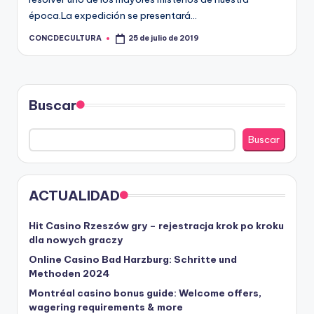
R
época.La expedición se presentará…
A
CONCDECULTURA
25 de julio de 2019
Publicado
por
Buscar
Buscar
ACTUALIDAD
Hit Casino Rzeszów gry – rejestracja krok po kroku
dla nowych graczy
Online Casino Bad Harzburg: Schritte und
Methoden 2024
Montréal casino bonus guide: Welcome offers,
wagering requirements & more