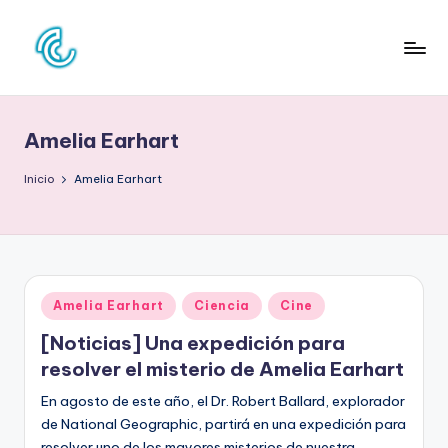
Saltar
al
C
La
contenido
web
O
de
Amelia Earhart
N
la
cultura
C
Inicio
Amelia Earhart
pop
D
E
C
Publicado
Amelia Earhart
Ciencia
Cine
U
en
[Noticias] Una expedición para
L
resolver el misterio de Amelia Earhart
T
En agosto de este año, el Dr. Robert Ballard, explorador
U
de National Geographic, partirá en una expedición para
resolver uno de los mayores misterios de nuestra