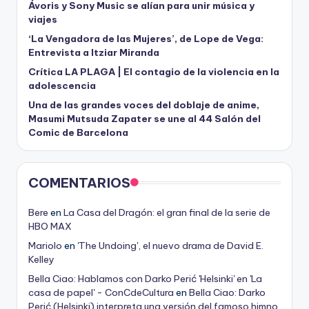
Ávoris y Sony Music se alían para unir música y
viajes
‘La Vengadora de las Mujeres’, de Lope de Vega:
Entrevista a Itziar Miranda
Crítica LA PLAGA | El contagio de la violencia en la
adolescencia
Una de las grandes voces del doblaje de anime,
Masumi Mutsuda Zapater se une al 44 Salón del
Comic de Barcelona
COMENTARIOS
Bere
en
La Casa del Dragón: el gran final de la serie de
HBO MAX
Mariolo
en
'The Undoing', el nuevo drama de David E.
Kelley
Bella Ciao: Hablamos con Darko Perić 'Helsinki' en 'La
casa de papel' - ConCdeCultura
en
Bella Ciao: Darko
Perić (Helsinki) interpreta una versión del famoso himno