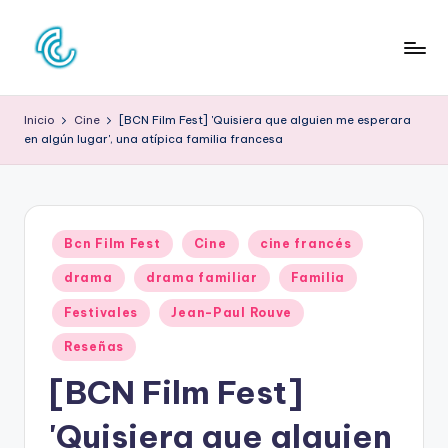
Saltar
al
C
La
contenido
web
O
Inicio
Cine
[BCN Film Fest] 'Quisiera que alguien me esperara
de
en algún lugar', una atípica familia francesa
N
la
cultura
C
pop
D
Publicado
E
Bcn Film Fest
Cine
cine francés
en
C
drama
drama familiar
Familia
U
Festivales
Jean-Paul Rouve
L
Reseñas
T
[BCN Film Fest]
U
'Quisiera que alguien