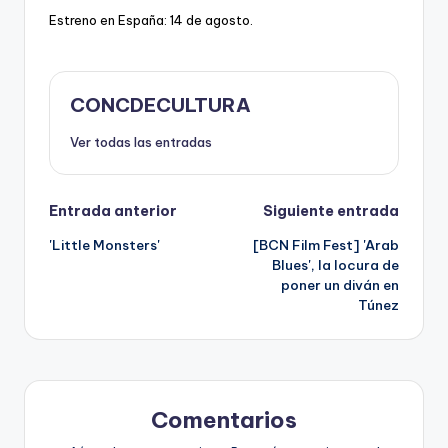
Estreno en España: 14 de agosto.
CONCDECULTURA
Ver todas las entradas
Navegación
Entrada anterior
Siguiente entrada
'Little Monsters'
[BCN Film Fest] 'Arab
de
Blues', la locura de
poner un diván en
entradas
Túnez
Comentarios