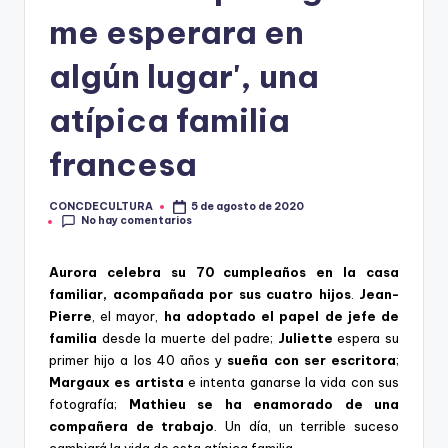
R
me esperara en
A
algún lugar', una
atípica familia
francesa
CONCDECULTURA
5 de agosto de 2020
Publicado
No hay comentarios
por
Aurora celebra su 70 cumpleaños en la casa
familiar, acompañada por sus cuatro hijos
.
Jean-
Pierre
, el mayor,
ha adoptado el papel de jefe de
familia
desde la muerte del padre;
Juliette
espera su
primer hijo a los 40 años y
sueña con ser escritora
;
Margaux es artista
e intenta ganarse la vida con sus
fotografía;
Mathieu se ha enamorado de una
compañera de trabajo
. Un día, un terrible suceso
cambiará la vida de esta atípica familia.