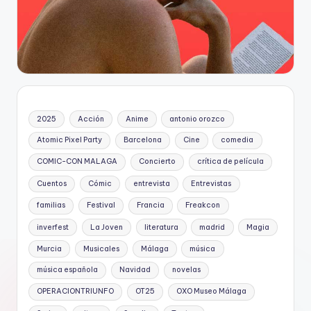
2025
Acción
Anime
antonio orozco
Atomic Pixel Party
Barcelona
Cine
comedia
COMIC-CON MALAGA
Concierto
crítica de película
Cuentos
Cómic
entrevista
Entrevistas
familias
Festival
Francia
Freakcon
inverfest
La Joven
literatura
madrid
Magia
Murcia
Musicales
Málaga
música
música española
Navidad
novelas
OPERACIONTRIUNFO
OT25
OXO Museo Málaga