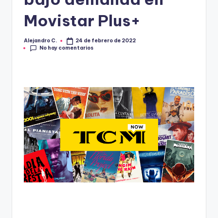
R
A
Movistar Plus+
Alejandro C.
24 de febrero de 2022
Publicado
No hay comentarios
por