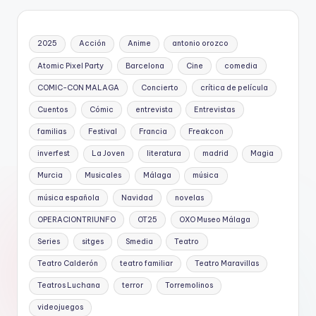
2025
Acción
Anime
antonio orozco
Atomic Pixel Party
Barcelona
Cine
comedia
COMIC-CON MALAGA
Concierto
crítica de película
Cuentos
Cómic
entrevista
Entrevistas
familias
Festival
Francia
Freakcon
inverfest
La Joven
literatura
madrid
Magia
Murcia
Musicales
Málaga
música
música española
Navidad
novelas
OPERACIONTRIUNFO
OT25
OXO Museo Málaga
Series
sitges
Smedia
Teatro
Teatro Calderón
teatro familiar
Teatro Maravillas
Teatros Luchana
terror
Torremolinos
videojuegos