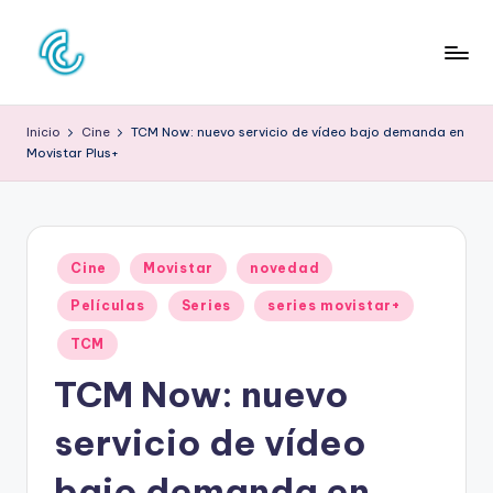
Saltar
al
C
La
contenido
web
O
Inicio
Cine
TCM Now: nuevo servicio de vídeo bajo demanda en
de
Movistar Plus+
N
la
cultura
C
pop
D
Publicado
E
Cine
Movistar
novedad
en
C
Películas
Series
series movistar+
U
TCM
L
TCM Now: nuevo
T
servicio de vídeo
U
bajo demanda en