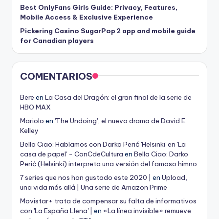
Best OnlyFans Girls Guide: Privacy, Features,
Mobile Access & Exclusive Experience
Pickering Casino SugarPop 2 app and mobile guide
for Canadian players
COMENTARIOS
Bere
en
La Casa del Dragón: el gran final de la serie de
HBO MAX
Mariolo
en
'The Undoing', el nuevo drama de David E.
Kelley
Bella Ciao: Hablamos con Darko Perić 'Helsinki' en 'La
casa de papel' - ConCdeCultura
en
Bella Ciao: Darko
Perić (Helsinki) interpreta una versión del famoso himno
7 series que nos han gustado este 2020 |
en
Upload,
una vida más allá | Una serie de Amazon Prime
Movistar+ trata de compensar su falta de informativos
con 'La España Llena' |
en
«La línea invisible» remueve