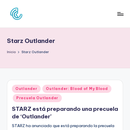
Saltar
al
C
La
contenido
web
O
de
Starz Outlander
N
la
cultura
C
Inicio
Starz Outlander
pop
D
E
C
Publicado
Outlander
Outlander: Blood of My Blood
U
en
Precuela Outlander
L
STARZ está preparando una precuela
T
de ‘Outlander’
U
STARZ ha anunciado que está preparando la precuela