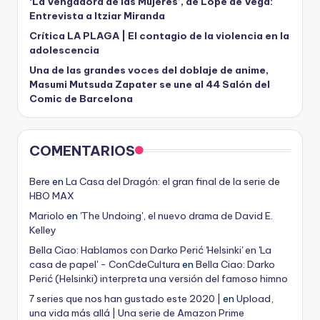
‘La Vengadora de las Mujeres’, de Lope de Vega:
Entrevista a Itziar Miranda
Crítica LA PLAGA | El contagio de la violencia en la
adolescencia
Una de las grandes voces del doblaje de anime,
Masumi Mutsuda Zapater se une al 44 Salón del
Comic de Barcelona
COMENTARIOS
Bere
en
La Casa del Dragón: el gran final de la serie de
HBO MAX
Mariolo
en
'The Undoing', el nuevo drama de David E.
Kelley
Bella Ciao: Hablamos con Darko Perić 'Helsinki' en 'La
casa de papel' - ConCdeCultura
en
Bella Ciao: Darko
Perić (Helsinki) interpreta una versión del famoso himno
7 series que nos han gustado este 2020 |
en
Upload,
una vida más allá | Una serie de Amazon Prime