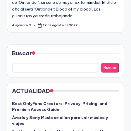
R
de ‘Outlander’, su serie de mayor éxito mundial. El título
A
oficial será ‘Outlander: Blood of my blood’. Los
guionistas ya están trabajando…
Alejandro C.
17 de agosto de 2022
Publicado
por
Buscar
Buscar
ACTUALIDAD
Best OnlyFans Creators: Privacy, Pricing, and
Premium Access Guide
Ávoris y Sony Music se alían para unir música y
viajes