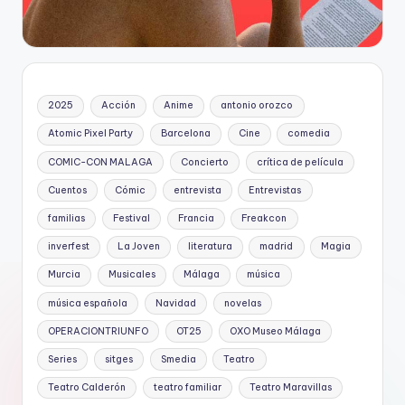
2025
Acción
Anime
antonio orozco
Atomic Pixel Party
Barcelona
Cine
comedia
COMIC-CON MALAGA
Concierto
crítica de película
Cuentos
Cómic
entrevista
Entrevistas
familias
Festival
Francia
Freakcon
inverfest
La Joven
literatura
madrid
Magia
Murcia
Musicales
Málaga
música
música española
Navidad
novelas
OPERACIONTRIUNFO
OT25
OXO Museo Málaga
Series
sitges
Smedia
Teatro
Teatro Calderón
teatro familiar
Teatro Maravillas