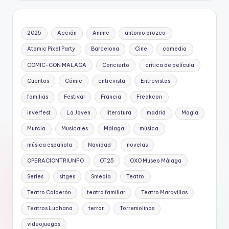
2025
Acción
Anime
antonio orozco
Atomic Pixel Party
Barcelona
Cine
comedia
COMIC-CON MALAGA
Concierto
crítica de película
Cuentos
Cómic
entrevista
Entrevistas
familias
Festival
Francia
Freakcon
inverfest
La Joven
literatura
madrid
Magia
Murcia
Musicales
Málaga
música
música española
Navidad
novelas
OPERACIONTRIUNFO
OT25
OXO Museo Málaga
Series
sitges
Smedia
Teatro
Teatro Calderón
teatro familiar
Teatro Maravillas
Teatros Luchana
terror
Torremolinos
videojuegos