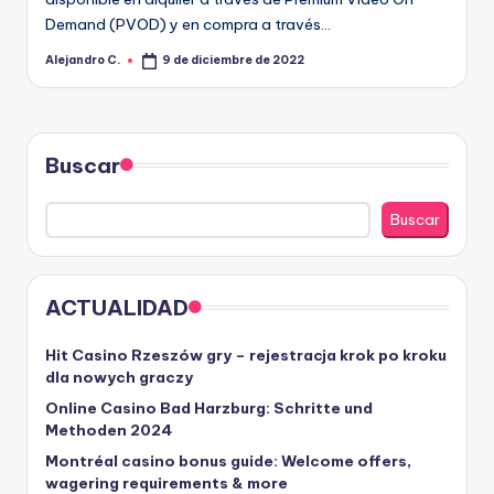
R
Demand (PVOD) y en compra a través…
A
Alejandro C.
9 de diciembre de 2022
Publicado
por
Buscar
Buscar
ACTUALIDAD
Hit Casino Rzeszów gry – rejestracja krok po kroku
dla nowych graczy
Online Casino Bad Harzburg: Schritte und
Methoden 2024
Montréal casino bonus guide: Welcome offers,
wagering requirements & more