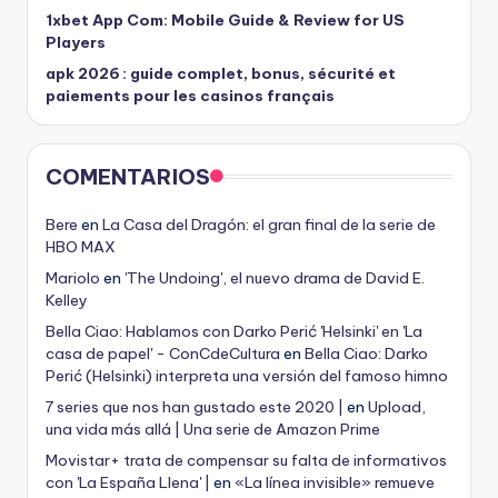
1xbet App Com: Mobile Guide & Review for US
Players
apk 2026 : guide complet, bonus, sécurité et
paiements pour les casinos français
COMENTARIOS
Bere
en
La Casa del Dragón: el gran final de la serie de
HBO MAX
Mariolo
en
'The Undoing', el nuevo drama de David E.
Kelley
Bella Ciao: Hablamos con Darko Perić 'Helsinki' en 'La
casa de papel' - ConCdeCultura
en
Bella Ciao: Darko
Perić (Helsinki) interpreta una versión del famoso himno
7 series que nos han gustado este 2020 |
en
Upload,
una vida más allá | Una serie de Amazon Prime
Movistar+ trata de compensar su falta de informativos
con 'La España Llena' |
en
«La línea invisible» remueve