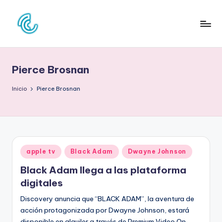
Saltar
al
C
La
contenido
web
O
de
Pierce Brosnan
N
la
cultura
C
Inicio
Pierce Brosnan
pop
D
E
C
Publicado
apple tv
Black Adam
Dwayne Johnson
U
en
Black Adam llega a las plataforma
L
digitales
T
Discovery anuncia que “BLACK ADAM”, la aventura de
U
acción protagonizada por Dwayne Johnson, estará
disponible en alquiler a través de Premium Video On