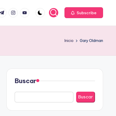
com
r.com
.me
instagram.com
youtube.com
Subscribe
Inicio
Gary Oldman
Buscar
Buscar