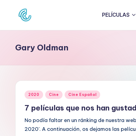
PELÍCULAS
Saltar
al
C
La
contenido
web
O
de
Gary Oldman
N
la
cultura
C
pop
D
E
Publicado
2020
Cine
Cine Español
C
en
7 películas que nos han gusta
U
No podía faltar en un ránking de nuestra web
L
2020'. A continuación, os dejamos las pelí