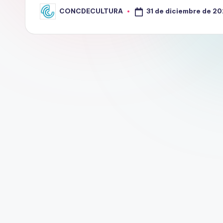
T
31 de diciembre de 2
CONCDECULTURA
Publicado
por
U
R
A