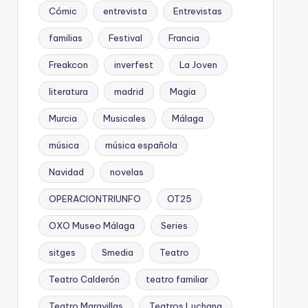
Cómic
entrevista
Entrevistas
familias
Festival
Francia
Freakcon
inverfest
La Joven
literatura
madrid
Magia
Murcia
Musicales
Málaga
música
música española
Navidad
novelas
OPERACIONTRIUNFO
OT25
OXO Museo Málaga
Series
sitges
Smedia
Teatro
Teatro Calderón
teatro familiar
Teatro Maravillas
Teatros Luchana