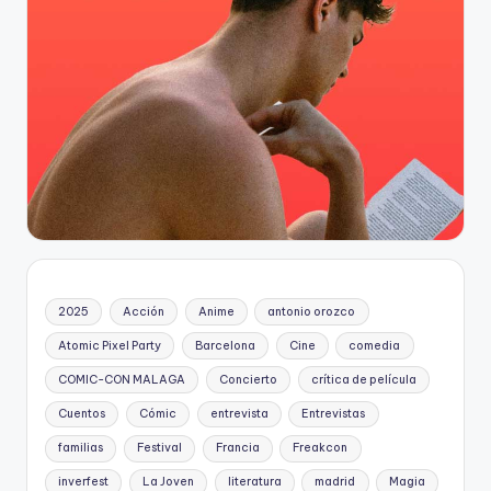
2025
Acción
Anime
antonio orozco
Atomic Pixel Party
Barcelona
Cine
comedia
COMIC-CON MALAGA
Concierto
crítica de película
Cuentos
Cómic
entrevista
Entrevistas
familias
Festival
Francia
Freakcon
inverfest
La Joven
literatura
madrid
Magia