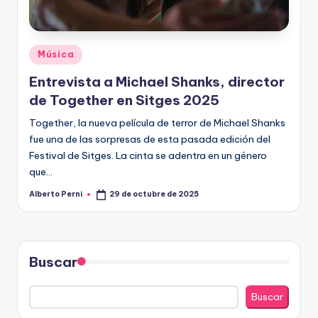
R
A
Publicado
Música
en
Entrevista a Michael Shanks, director
de Together en Sitges 2025
Together, la nueva película de terror de Michael Shanks
fue una de las sorpresas de esta pasada edición del
Festival de Sitges. La cinta se adentra en un género
que…
Alberto Perni
29 de octubre de 2025
Publicado
por
Buscar
Buscar