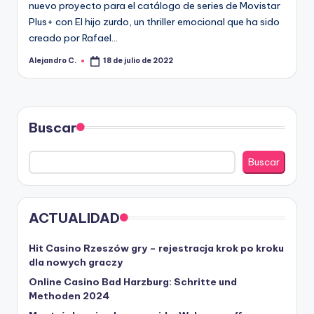
R
nuevo proyecto para el catálogo de series de Movistar
A
Plus+ con El hijo zurdo, un thriller emocional que ha sido
creado por Rafael…
Alejandro C.
18 de julio de 2022
Publicado
por
Buscar
Buscar
ACTUALIDAD
Hit Casino Rzeszów gry – rejestracja krok po kroku
dla nowych graczy
Online Casino Bad Harzburg: Schritte und
Methoden 2024