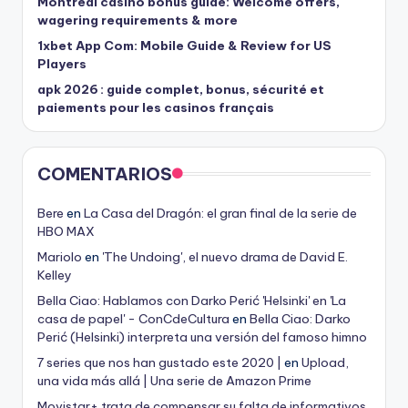
Montréal casino bonus guide: Welcome offers,
wagering requirements & more
1xbet App Com: Mobile Guide & Review for US
Players
apk 2026 : guide complet, bonus, sécurité et
paiements pour les casinos français
COMENTARIOS
Bere
en
La Casa del Dragón: el gran final de la serie de
HBO MAX
Mariolo
en
'The Undoing', el nuevo drama de David E.
Kelley
Bella Ciao: Hablamos con Darko Perić 'Helsinki' en 'La
casa de papel' - ConCdeCultura
en
Bella Ciao: Darko
Perić (Helsinki) interpreta una versión del famoso himno
7 series que nos han gustado este 2020 |
en
Upload,
una vida más allá | Una serie de Amazon Prime
Movistar+ trata de compensar su falta de informativos