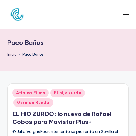
Saltar
al
C
La
contenido
web
O
de
Paco Baños
N
la
cultura
C
Inicio
Paco Baños
pop
D
E
C
Publicado
Atipica Films
El hijo zurdo
U
en
German Rueda
L
EL HIO ZURDO: lo nuevo de Rafael
T
Cobos para Movistar Plus+
U
© Julio VergneRecientemente se presentó en Sevilla el