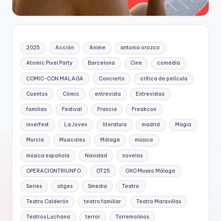
2025
Acción
Anime
antonio orozco
Atomic Pixel Party
Barcelona
Cine
comedia
COMIC-CON MALAGA
Concierto
crítica de película
Cuentos
Cómic
entrevista
Entrevistas
familias
Festival
Francia
Freakcon
inverfest
La Joven
literatura
madrid
Magia
Murcia
Musicales
Málaga
música
música española
Navidad
novelas
OPERACIONTRIUNFO
OT25
OXO Museo Málaga
Series
sitges
Smedia
Teatro
Teatro Calderón
teatro familiar
Teatro Maravillas
Teatros Luchana
terror
Torremolinos