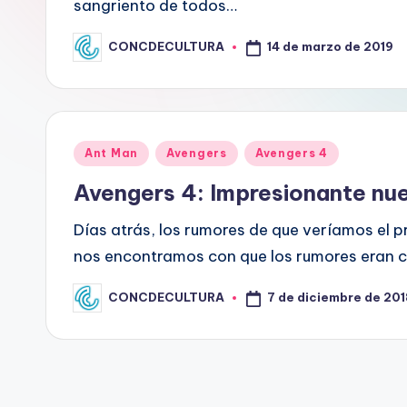
sangriento de todos…
T
14 de marzo de 2019
CONCDECULTURA
U
Publicado
por
R
A
Publicado
Ant Man
Avengers
Avengers 4
en
Avengers 4: Impresionante nue
Días atrás, los rumores de que veríamos el p
nos encontramos con que los rumores eran ci
7 de diciembre de 201
CONCDECULTURA
Publicado
por