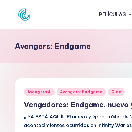
PELÍCULAS
Saltar
al
C
La
contenido
web
O
de
Avengers: Endgame
N
la
cultura
C
pop
D
E
Publicado
Avengers 4
Avengers: Endgame
Cine
C
en
Vengadores: Endgame, nuevo y 
U
¡¡¡YA ESTÁ AQUÍ!!! El nuevo y épico tráiler d
L
acontecimientos ocurridos en Infinity War es