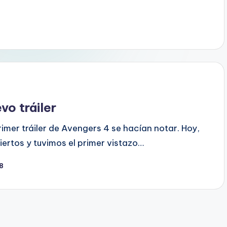
vo tráiler
rimer tráiler de Avengers 4 se hacían notar. Hoy,
ertos y tuvimos el primer vistazo…
8